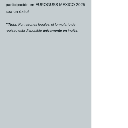
participación en EUROGUSS MEXICO 2025
sea un éxito!
**Nota:
Por razones legales, el formulario de
registro está disponible
únicamente en inglés
.