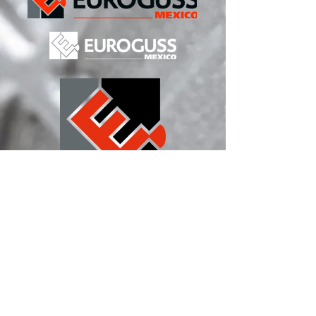
Logo de EUROGUSS MEXICO
Usa el logo oficial de
EUROGUSS
MEXICO
para
tus contribuciones en
línea o impresas.
Descargar