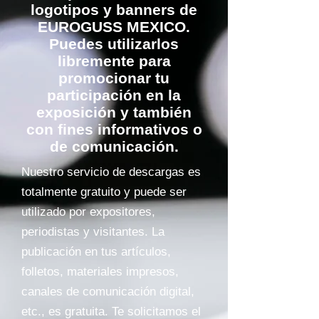
logotipos y banners de
EUROGUSS MEXICO.
Puedes utilizarlos
libremente para
promocionar tu
participación en la
exposición y también
con fines informativos o
de comunicación.
Nuestro servicio de descargas es
totalmente gratuito y puede ser
utilizado por expositores,
periodistas y visitantes. La
publicación en tus artículos,
folletos, materiales impresos,
canales de comunicación digital,
etc., es gratuita. Te solicitamos el