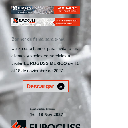
Banner de firma para e-mail
Utiliza este banner para invitar a tus
clientes y socios comerciales a
visitar
EUROGUSS MEXICO
del 16
al 18 de noviembre de 2027.
Descargar